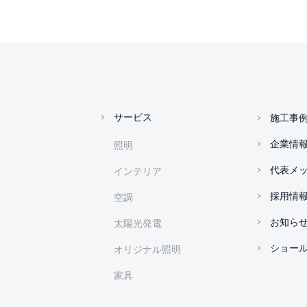
サービス
施工事
企業情
照明
代表メ
インテリア
採用情
空調
お知ら
太陽光発電
ショー
オリジナル照明
家具