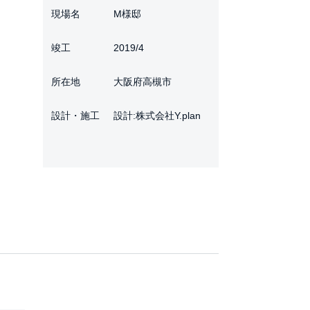
現場名
M様邸
竣工
2019/4
所在地
大阪府高槻市
設計・施工
設計:株式会社Y.plan